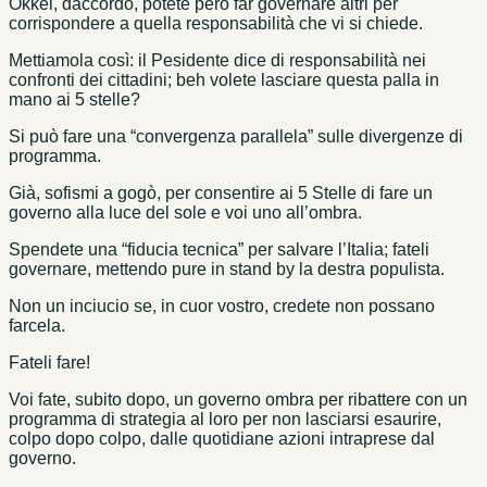
Okkei, daccordo, potete però far governare altri per
corrispondere a quella responsabilità che vi si chiede.
Mettiamola così: il Pesidente dice di responsabilità nei
confronti dei cittadini; beh volete lasciare questa palla in
mano ai 5 stelle?
Si può fare una “convergenza parallela” sulle divergenze di
programma.
Già, sofismi a gogò, per consentire ai 5 Stelle di fare un
governo alla luce del sole e voi uno all’ombra.
Spendete una “fiducia tecnica” per salvare l’Italia; fateli
governare, mettendo pure in stand by la destra populista.
Non un inciucio se, in cuor vostro, credete non possano
farcela.
Fateli fare!
Voi fate, subito dopo, un governo ombra per ribattere con un
programma di strategia al loro per non lasciarsi esaurire,
colpo dopo colpo, dalle quotidiane azioni intraprese dal
governo.