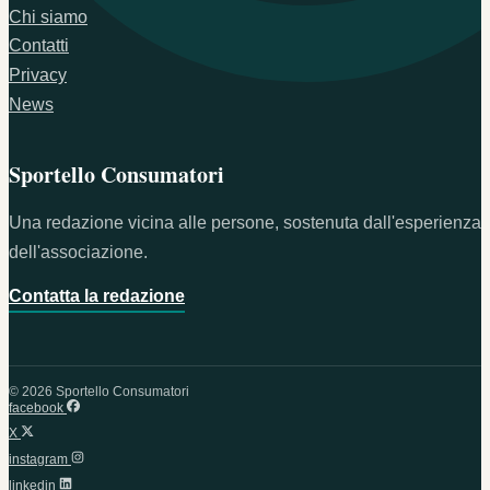
Chi siamo
Contatti
Privacy
News
Sportello Consumatori
Una redazione vicina alle persone, sostenuta dall'esperienza
dell'associazione.
Contatta la redazione
© 2026 Sportello Consumatori
facebook
X
instagram
linkedin