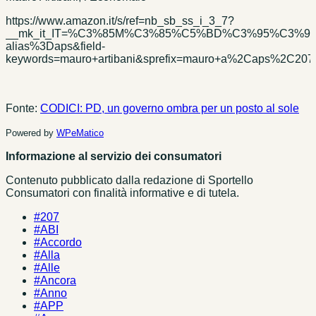
https://www.amazon.it/s/ref=nb_sb_ss_i_3_7?
__mk_it_IT=%C3%85M%C3%85%C5%BD%C3%95%C3%91&u
alias%3Daps&field-
keywords=mauro+artibani&sprefix=mauro+a%2Caps%2C20
Fonte:
CODICI: PD, un governo ombra per un posto al sole
Powered by
WPeMatico
Informazione al servizio dei consumatori
Contenuto pubblicato dalla redazione di Sportello
Consumatori con finalità informative e di tutela.
#207
#ABI
#Accordo
#Alla
#Alle
#Ancora
#Anno
#APP