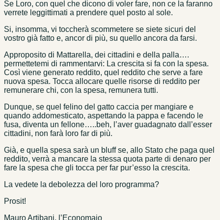
Se Loro, con quel che dicono di voler fare, non ce la faranno
verrete leggittimati a prendere quel posto al sole.
Si, insomma, vi toccherà scommetere se siete sicuri del
vostro già fatto e, ancor di più, su quello ancora da farsi.
Approposito di Mattarella, dei cittadini e della palla….
permettetemi di rammentarvi: La crescita si fa con la spesa.
Così viene generato reddito, quel reddito che serve a fare
nuova spesa. Tocca allocare quelle risorse di reddito per
remunerare chi, con la spesa, remunera tutti.
Dunque, se quel felino del gatto caccia per mangiare e
quando addomesticato, aspettando la pappa e facendo le
fusa, diventa un fellone…..beh, l’aver guadagnato dall’esser
cittadini, non farà loro far di più.
Già, e quella spesa sarà un bluff se, allo Stato che paga quel
reddito, verrà a mancare la stessa quota parte di denaro per
fare la spesa che gli tocca per far pur’esso la crescita.
La vedete la debolezza del loro programma?
Prosit!
Mauro Artibani, l’Economaio