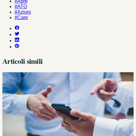
#Apre
#ATO
#Azioni
#Care
Articoli simili