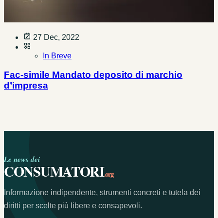
27 Dec, 2022
In Breve
Fac-simile Mandato deposito di marchio
d’impresa
Le news dei
CONSUMATORI
.org
Informazione indipendente, strumenti concreti e tutela dei
diritti per scelte più libere e consapevoli.