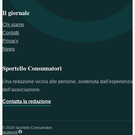
Il giornale
Chi siamo
Contatti
Privacy
News
Sportello Consumatori
Una redazione vicina alle persone, sostenuta dall'esperienza
dell'associazione.
Contatta la redazione
© 2026 Sportello Consumatori
facebook