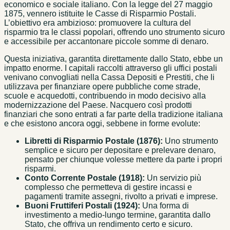
economico e sociale italiano. Con la legge del 27 maggio
1875, vennero istituite le Casse di Risparmio Postali.
L’obiettivo era ambizioso: promuovere la cultura del
risparmio tra le classi popolari, offrendo uno strumento sicuro
e accessibile per accantonare piccole somme di denaro.
Questa iniziativa, garantita direttamente dallo Stato, ebbe un
impatto enorme. I capitali raccolti attraverso gli uffici postali
venivano convogliati nella Cassa Depositi e Prestiti, che li
utilizzava per finanziare opere pubbliche come strade,
scuole e acquedotti, contribuendo in modo decisivo alla
modernizzazione del Paese. Nacquero così prodotti
finanziari che sono entrati a far parte della tradizione italiana
e che esistono ancora oggi, sebbene in forme evolute:
Libretti di Risparmio Postale (1876):
Uno strumento
semplice e sicuro per depositare e prelevare denaro,
pensato per chiunque volesse mettere da parte i propri
risparmi.
Conto Corrente Postale (1918):
Un servizio più
complesso che permetteva di gestire incassi e
pagamenti tramite assegni, rivolto a privati e imprese.
Buoni Fruttiferi Postali (1924):
Una forma di
investimento a medio-lungo termine, garantita dallo
Stato, che offriva un rendimento certo e sicuro.