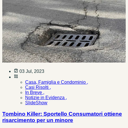
03 Jul, 2023
Casa, Famiglia e Condominio ,
Casi Risolti ,
In Breve ,
Notizie in Evidenza ,
SlideShow
Tombino Killer: Sportello Consumatori ottiene
risarcimento per un minore