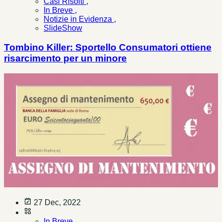
Casi Risolti ,
In Breve ,
Notizie in Evidenza ,
SlideShow
Tombino Killer: Sportello Consumatori ottiene
risarcimento per un minore
27 Dec, 2022
In Breve