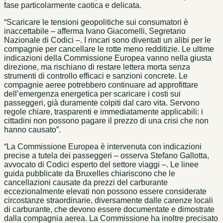
fase particolarmente caotica e delicata.
“Scaricare le tensioni geopolitiche sui consumatori è
inaccettabile – afferma Ivano Giacomelli, Segretario
Nazionale di Codici –. I rincari sono diventati un alibi per le
compagnie per cancellare le rotte meno redditizie. Le ultime
indicazioni della Commissione Europea vanno nella giusta
direzione, ma rischiano di restare lettera morta senza
strumenti di controllo efficaci e sanzioni concrete. Le
compagnie aeree potrebbero continuare ad approfittare
dell’emergenza energetica per scaricare i costi sui
passeggeri, già duramente colpiti dal caro vita. Servono
regole chiare, trasparenti e immediatamente applicabili: i
cittadini non possono pagare il prezzo di una crisi che non
hanno causato”.
“La Commissione Europea è intervenuta con indicazioni
precise a tutela dei passeggeri – osserva Stefano Gallotta,
avvocato di Codici esperto del settore viaggi –. Le linee
guida pubblicate da Bruxelles chiariscono che le
cancellazioni causate da prezzi del carburante
eccezionalmente elevati non possono essere considerate
circostanze straordinarie, diversamente dalle carenze locali
di carburante, che devono essere documentate e dimostrate
dalla compagnia aerea. La Commissione ha inoltre precisato