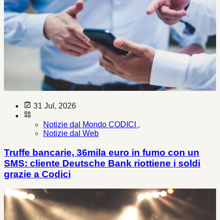
31 Jul, 2026
Notizie dal Mondo CODICI ,
Notizie dal Web
Truffe bancarie, 36mila euro in fumo con un
SMS: cliente Deutsche Bank riottiene i soldi
grazie a Codici