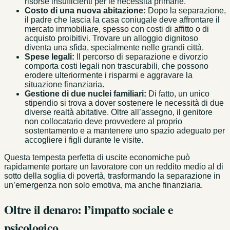
risorse insufficienti per le necessità primarie.
Costo di una nuova abitazione:
Dopo la separazione,
il padre che lascia la casa coniugale deve affrontare il
mercato immobiliare, spesso con costi di affitto o di
acquisto proibitivi. Trovare un alloggio dignitoso
diventa una sfida, specialmente nelle grandi città.
Spese legali:
Il percorso di separazione e divorzio
comporta costi legali non trascurabili, che possono
erodere ulteriormente i risparmi e aggravare la
situazione finanziaria.
Gestione di due nuclei familiari:
Di fatto, un unico
stipendio si trova a dover sostenere le necessità di due
diverse realtà abitative. Oltre all’assegno, il genitore
non collocatario deve provvedere al proprio
sostentamento e a mantenere uno spazio adeguato per
accogliere i figli durante le visite.
Questa tempesta perfetta di uscite economiche può
rapidamente portare un lavoratore con un reddito medio al di
sotto della soglia di povertà, trasformando la separazione in
un’emergenza non solo emotiva, ma anche finanziaria.
Oltre il denaro: l’impatto sociale e
psicologico