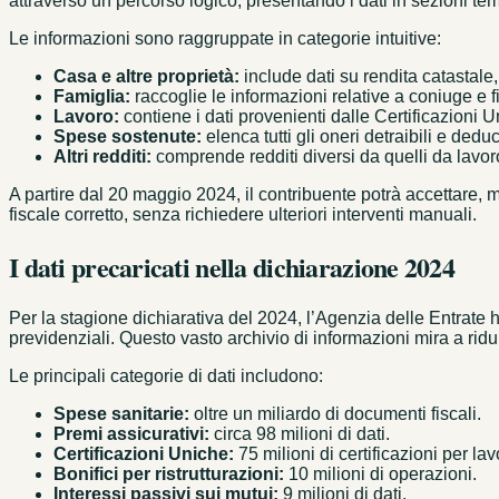
attraverso un percorso logico, presentando i dati in sezioni te
Le informazioni sono raggruppate in categorie intuitive:
Casa e altre proprietà:
include dati su rendita catastale,
Famiglia:
raccoglie le informazioni relative a coniuge e fi
Lavoro:
contiene i dati provenienti dalle Certificazioni
Spese sostenute:
elenca tutti gli oneri detraibili e deduc
Altri redditi:
comprende redditi diversi da quelli da lavo
A partire dal 20 maggio 2024, il contribuente potrà accettare, 
fiscale corretto, senza richiedere ulteriori interventi manuali.
I dati precaricati nella dichiarazione 2024
Per la stagione dichiarativa del 2024, l’Agenzia delle Entrate h
previdenziali. Questo vasto archivio di informazioni mira a ridur
Le principali categorie di dati includono:
Spese sanitarie:
oltre un miliardo di documenti fiscali.
Premi assicurativi:
circa 98 milioni di dati.
Certificazioni Uniche:
75 milioni di certificazioni per la
Bonifici per ristrutturazioni:
10 milioni di operazioni.
Interessi passivi sui mutui:
9 milioni di dati.