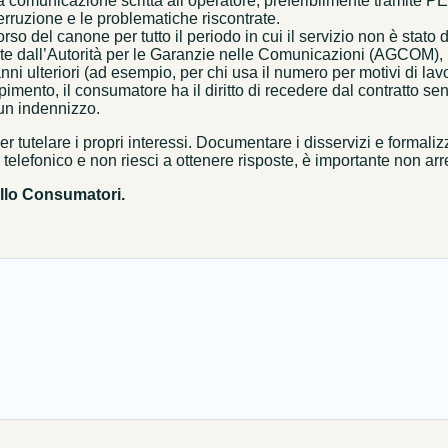
a comunicazione scritta all’operatore, preferibilmente tramite
terruzione e le problematiche riscontrate.
borso del canone per tutto il periodo in cui il servizio non è stato
lite dall’Autorità per le Garanzie nelle Comunicazioni (AGCOM), p
nni ulteriori (ad esempio, per chi usa il numero per motivi di lav
ento, il consumatore ha il diritto di recedere dal contratto senza
a un indennizzo.
r tutelare i propri interessi. Documentare i disservizi e formaliz
elefonico e non riesci a ottenere risposte, è importante non arr
ello Consumatori.