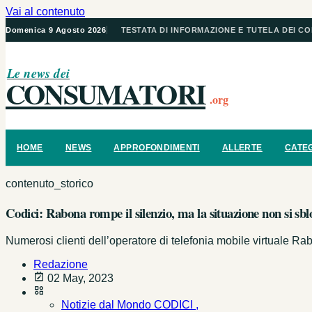
Vai al contenuto
Domenica 9 Agosto 2026
TESTATA DI INFORMAZIONE E TUTELA DEI C
Le news dei
CONSUMATORI
.org
HOME
NEWS
APPROFONDIMENTI
ALLERTE
CATE
contenuto_storico
Codici: Rabona rompe il silenzio, ma la situazione non si sbl
Numerosi clienti dell’operatore di telefonia mobile virtuale Ra
Redazione
02 May, 2023
Notizie dal Mondo CODICI ,