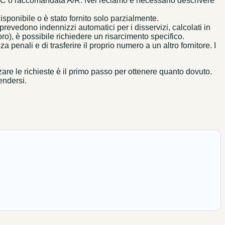
 PEC o raccomandata A/R. Nel reclamo è necessario descrivere
 disponibile o è stato fornito solo parzialmente.
revedono indennizzi automatici per i disservizi, calcolati in
oro), è possibile richiedere un risarcimento specifico.
 penali e di trasferire il proprio numero a un altro fornitore. I
zare le richieste è il primo passo per ottenere quanto dovuto.
endersi.