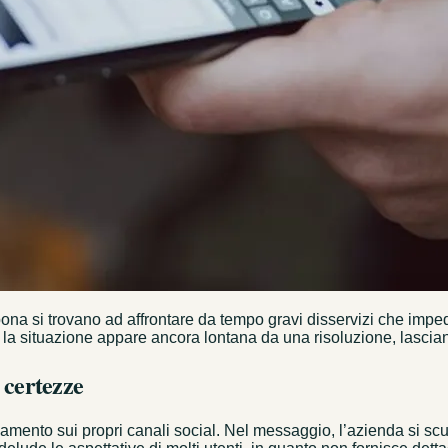
bona si trovano ad affrontare da tempo gravi disservizi che impe
 situazione appare ancora lontana da una risoluzione, lasciando
 certezze
nto sui propri canali social. Nel messaggio, l’azienda si scusa 