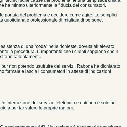
agli tecnici sulle cause del problema né una tempistica chiara
he ha minato ulteriormente la fiducia dei consumatori.
reale portata del problema e decidere come agire. Le semplici
ta quotidiana e professionale di migliaia di persone.
sistenza di una “coda” nelle richieste, dovuta all’elevato
nte la procedura. È importante che i clienti sappiano che il
istrano rallentamenti.
ile pur non potendo usufruire dei servizi. Rabona ha dichiarato
o formale e lascia i consumatori in attesa di indicazioni
 Un’interruzione del servizio telefonico e dati non è solo un
ela per far valere le proprie ragioni.