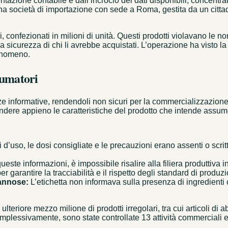
tazione contabile e dall’incrocio dei dati disponibili, concentran
una società di importazione con sede a Roma, gestita da un citt
ri, confezionati in milioni di unità. Questi prodotti violavano le
a sicurezza di chi li avrebbe acquistati. L’operazione ha visto la c
fenomeno.
nsumatori
ze informative, rendendoli non sicuri per la commercializzazione
dere appieno le caratteristiche del prodotto che intende assum
i d’uso, le dosi consigliate e le precauzioni erano assenti o scr
ste informazioni, è impossibile risalire alla filiera produttiva i
 garantire la tracciabilità e il rispetto degli standard di produz
annose:
L’etichetta non informava sulla presenza di ingredienti 
ulteriore mezzo milione di prodotti irregolari, tra cui articoli di 
omplessivamente, sono state controllate 13 attività commerciali e 