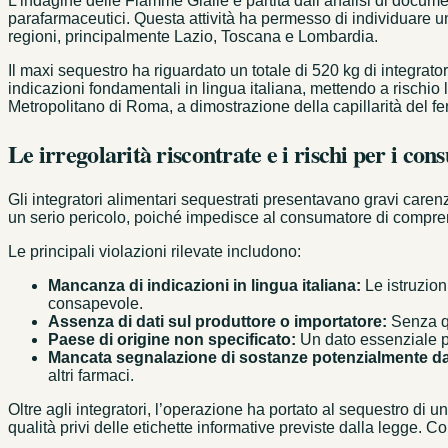
L’indagine delle Fiamme Gialle è partita dall’analisi di documen
parafarmaceutici. Questa attività ha permesso di individuare 
regioni, principalmente Lazio, Toscana e Lombardia.
Il maxi sequestro ha riguardato un totale di 520 kg di integrato
indicazioni fondamentali in lingua italiana, mettendo a rischio l
Metropolitano di Roma, a dimostrazione della capillarità del 
Le irregolarità riscontrate e i rischi per i co
Gli integratori alimentari sequestrati presentavano gravi caren
un serio pericolo, poiché impedisce al consumatore di compren
Le principali violazioni rilevate includono:
Mancanza di indicazioni in lingua italiana:
Le istruzion
consapevole.
Assenza di dati sul produttore o importatore:
Senza que
Paese di origine non specificato:
Un dato essenziale per
Mancata segnalazione di sostanze potenzialmente d
altri farmaci.
Oltre agli integratori, l’operazione ha portato al sequestro di un 
qualità privi delle etichette informative previste dalla legge. C