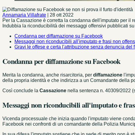
Annamaria Villafrate
|
28 ott 2022
Per la Cassazione è corretta la condanna dell'imputato per il re
Indubbia la riconducibilità dei messaggi offensivi pubblicati su
Condanna per diffamazione su Facebook
Messaggi non riconducibili all'imputato e frasi non offen
Gravi le offese e certa l'attribuzione senza denuncia del f
Condanna per diffamazione su Facebook
Merita la condanna, anche risarcitoria, per
diffamazione
l'impu
della propria identità e che indirizza a un Comandante della p
Così conclude la
Cassazione
nella sentenza n. 40309/2022 (so
Messaggi non riconducibili all'imputato e fras
Vicenda processuale che inizia quando l'imputato viene condann
Facebook nei confronti di un comandante della Polizia Munici
In sua difesa l'imputato sostiene che in sede di merito non è s