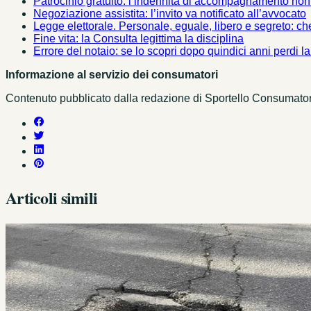
Patrocinio gratuito: l’indennità di accompagnamento non 
Negoziazione assistita: l’invito va notificato all’avvocato
Legge elettorale. Personale, eguale, libero e segreto: ch
Fine vita: la Consulta legittima la disciplina
Errore del notaio: se lo scopri dopo quindici anni perdi 
Informazione al servizio dei consumatori
Contenuto pubblicato dalla redazione di Sportello Consumatori c
Articoli simili