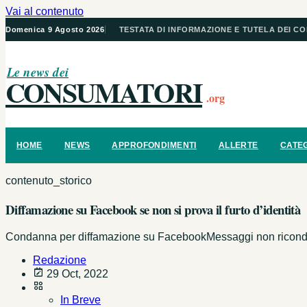
Vai al contenuto
Domenica 9 Agosto 2026
TESTATA DI INFORMAZIONE E TUTELA DEI C
Le news dei
CONSUMATORI
.org
HOME
NEWS
APPROFONDIMENTI
ALLERTE
CATE
contenuto_storico
Diffamazione su Facebook se non si prova il furto d’identità
Condanna per diffamazione su FacebookMessaggi non riconducibi
Redazione
29 Oct, 2022
In Breve