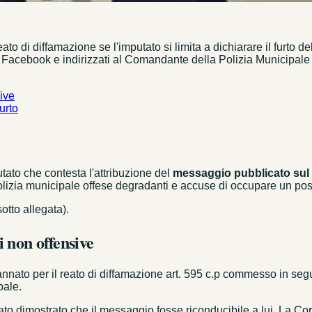
ato di diffamazione se l'imputato si limita a dichiarare il furto 
 Facebook e indirizzati al Comandante della Polizia Municipale se
sive
urto
tato che contesta l'attribuzione del
messaggio pubblicato sul
olizia municipale offese degradanti e accuse di occupare un posto
tto allegata).
i non offensive
ato per il reato di diffamazione art. 595 c.p commesso in seguit
pale.
tato dimostrato che il messaggio fosse riconducibile a lui. La Co