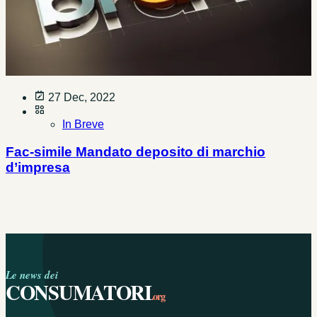
27 Dec, 2022
In Breve
Fac-simile Mandato deposito di marchio
d’impresa
Le news dei
CONSUMATORI
.org