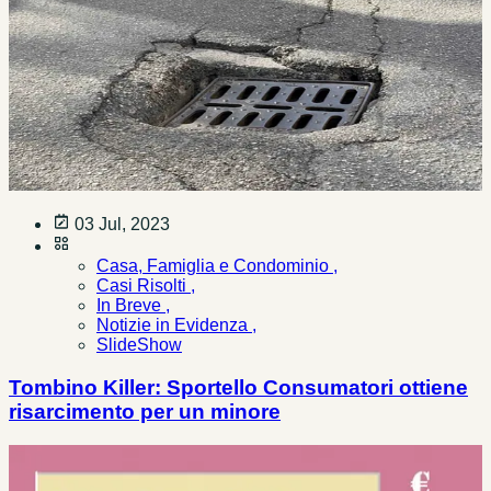
03 Jul, 2023
Casa, Famiglia e Condominio ,
Casi Risolti ,
In Breve ,
Notizie in Evidenza ,
SlideShow
Tombino Killer: Sportello Consumatori ottiene
risarcimento per un minore