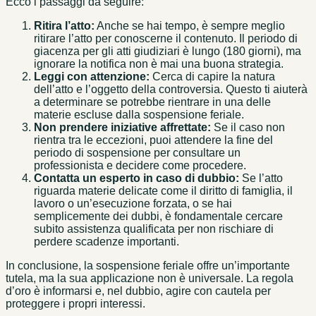
Ecco i passaggi da seguire:
Ritira l’atto:
Anche se hai tempo, è sempre meglio
ritirare l’atto per conoscerne il contenuto. Il periodo di
giacenza per gli atti giudiziari è lungo (180 giorni), ma
ignorare la notifica non è mai una buona strategia.
Leggi con attenzione:
Cerca di capire la natura
dell’atto e l’oggetto della controversia. Questo ti aiuterà
a determinare se potrebbe rientrare in una delle
materie escluse dalla sospensione feriale.
Non prendere iniziative affrettate:
Se il caso non
rientra tra le eccezioni, puoi attendere la fine del
periodo di sospensione per consultare un
professionista e decidere come procedere.
Contatta un esperto in caso di dubbio:
Se l’atto
riguarda materie delicate come il diritto di famiglia, il
lavoro o un’esecuzione forzata, o se hai
semplicemente dei dubbi, è fondamentale cercare
subito assistenza qualificata per non rischiare di
perdere scadenze importanti.
In conclusione, la sospensione feriale offre un’importante
tutela, ma la sua applicazione non è universale. La regola
d’oro è informarsi e, nel dubbio, agire con cautela per
proteggere i propri interessi.