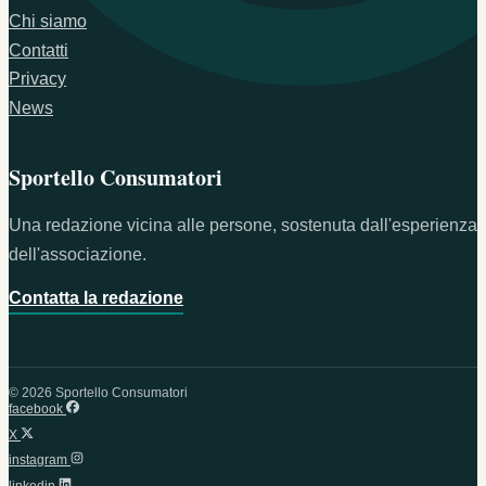
Chi siamo
Contatti
Privacy
News
Sportello Consumatori
Una redazione vicina alle persone, sostenuta dall'esperienza
dell'associazione.
Contatta la redazione
© 2026 Sportello Consumatori
facebook
X
instagram