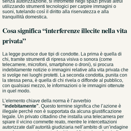
senza autorizzazione, si intromette negli spazi privati altrui
utilizzando strumenti tecnologici per carpire immagini o
suoni, tutelando così il diritto alla riservatezza e alla
tranquillità domestica.
Cosa significa “interferenze illecite nella vita
privata”
La legge punisce due tipi di condotte. La prima è quella di
chi, tramite strumenti di ripresa visiva o sonora (come
telecamere, microfoni, smartphone o droni), si procura
indebitamente notizie o immagini relative alla vita privata che
si svolge nei luoghi protetti. La seconda condotta, punita con
la stessa pena, è quella di chi rivela o diffonde al pubblico,
con qualsiasi mezzo, le informazioni o le immagini ottenute
in quel modo.
L’elemento chiave della norma è l’avverbio
“indebitamente”
. Questo termine significa che l’azione è
illegale perché non è supportata da alcuna giustificazione
legale. Un privato cittadino che installa una telecamera per
spiare il vicino commette reato, mentre le intercettazioni
autorizzate dall’autorità giudiziaria nell’ambito di un’indagine